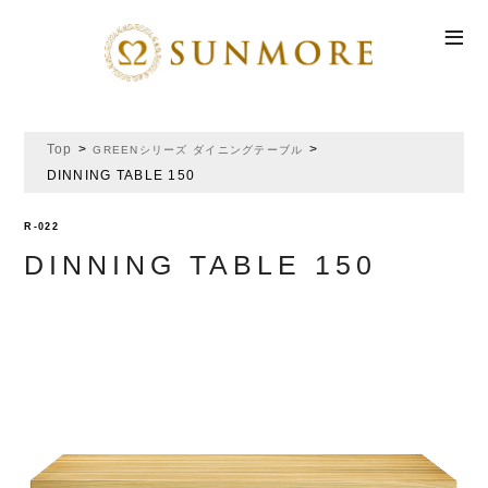
Menu
NEW ITEM
Top
>
>
GREENシリーズ
ダイニングテーブル
ITEM CATEGORY
DINNING TABLE 150
SHOP
R-022
COMPANY
DINNING TABLE 150
CONTACT US